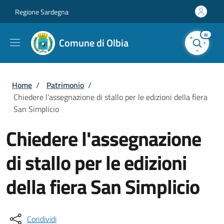
Salta al contenuto principale
Skip to footer content
Regione Sardegna
AI
Comune di Olbia
Briciole di pane
Home
/
Patrimonio
/
Chiedere l'assegnazione di stallo per le edizioni della fiera
San Simplicio
Chiedere l'assegnazione
di stallo per le edizioni
della fiera San Simplicio
Condividi