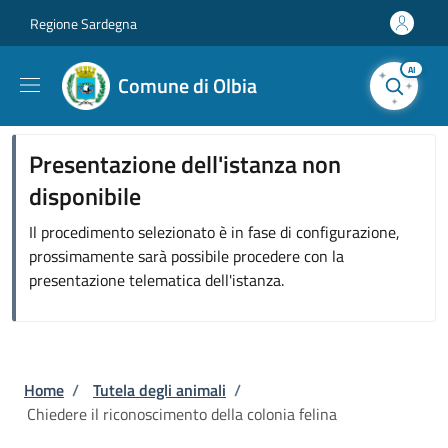
Salta al contenuto principale
Skip to footer content
Regione Sardegna
AI
Comune di Olbia
Presentazione dell'istanza non
disponibile
Il procedimento selezionato è in fase di configurazione,
prossimamente sarà possibile procedere con la
presentazione telematica dell'istanza.
Briciole di pane
Home
/
Tutela degli animali
/
Chiedere il riconoscimento della colonia felina