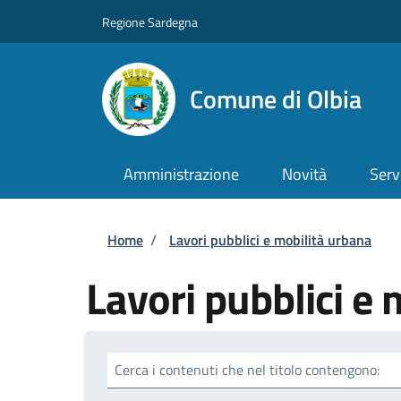
Salta al contenuto principale
Skip to footer content
Regione Sardegna
Comune di Olbia
Amministrazione
Novità
Serv
Briciole di pane
Home
/
Lavori pubblici e mobilità urbana
Lavori pubblici e 
Cerca i contenuti che nel titolo contengono: