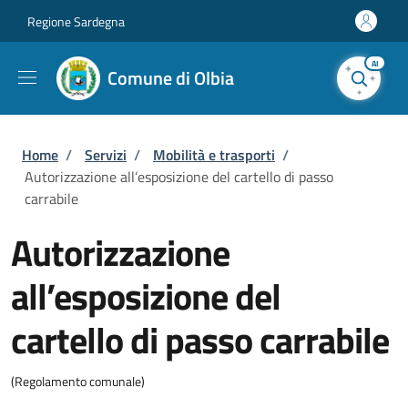
Salta al contenuto principale
Skip to footer content
Regione Sardegna
AI
Comune di Olbia
Briciole di pane
Home
/
Servizi
/
Mobilità e trasporti
/
Autorizzazione all’esposizione del cartello di passo
carrabile
Autorizzazione
all’esposizione del
cartello di passo carrabile
(Regolamento comunale)