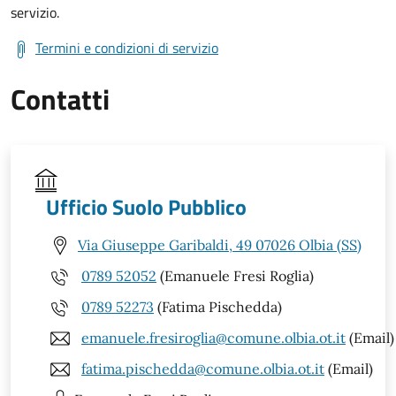
servizio.
Termini e condizioni di servizio
Contatti
Ufficio Suolo Pubblico
Via Giuseppe Garibaldi, 49 07026 Olbia (SS)
0789 52052
(Emanuele Fresi Roglia)
0789 52273
(Fatima Pischedda)
emanuele.fresiroglia@comune.olbia.ot.it
(Email)
fatima.pischedda@comune.olbia.ot.it
(Email)