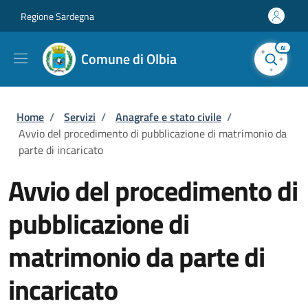
Salta al contenuto principale
Skip to footer content
Regione Sardegna
AI
Comune di Olbia
Briciole di pane
Home
/
Servizi
/
Anagrafe e stato civile
/
Avvio del procedimento di pubblicazione di matrimonio da
parte di incaricato
Avvio del procedimento di
pubblicazione di
matrimonio da parte di
incaricato