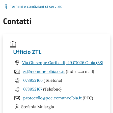
Termini e condizioni di servizio
Contatti
Ufficio ZTL
Via Giuseppe Garibaldi, 49 07026 Olbia (SS)
ztl@comune.olbia.ot.it
(Indirizzo mail)
078952166
(Telefono)
078952167
(Telefono)
protocollo@pec.comuneolbia.it
(PEC)
Stefania
Mulargia