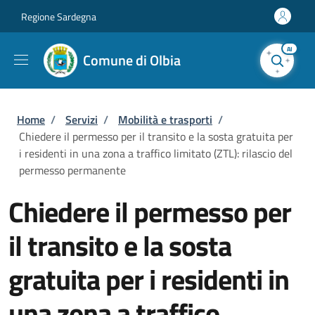
Salta al contenuto principale
Skip to footer content
Regione Sardegna
AI
Comune di Olbia
Briciole di pane
Home
/
Servizi
/
Mobilità e trasporti
/
Chiedere il permesso per il transito e la sosta gratuita per
i residenti in una zona a traffico limitato (ZTL): rilascio del
permesso permanente
Chiedere il permesso per
il transito e la sosta
gratuita per i residenti in
una zona a traffico