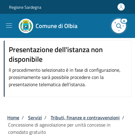
Salta al contenuto principale
Skip to footer content
Regione Sardegna
AI
Comune di Olbia
Presentazione dell'istanza non
disponibile
Il procedimento selezionato è in fase di configurazione,
prossimamente sarà possibile procedere con la
presentazione telematica dell'istanza.
Briciole di pane
Home
/
Servizi
/
Tributi, finanze e contravvenzioni
/
Concessione di agevolazione per unità concesse in
comodato gratuito