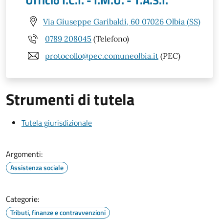
Ufficio I.C.I. - I.M.U. - T.A.S.I.
Via Giuseppe Garibaldi, 60 07026 Olbia (SS)
0789 208045
(Telefono)
protocollo@pec.comuneolbia.it
(PEC)
Strumenti di tutela
Tutela giurisdizionale
Argomenti:
Assistenza sociale
Categorie:
Tributi, finanze e contravvenzioni