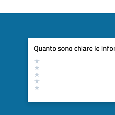
Quanto sono chiare le info
Valutazione
Valuta 5 stelle su 5
Valuta 4 stelle su 5
Valuta 3 stelle su 5
Valuta 2 stelle su 5
Valuta 1 stelle su 5