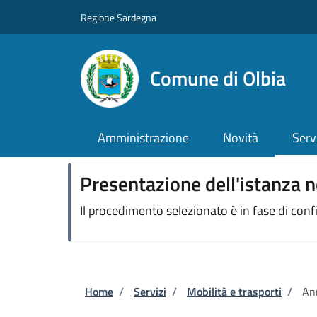
Salta al contenuto principale
Skip to footer content
Regione Sardegna
Comune di Olbia
Amministrazione
Novità
Serv
Presentazione dell'istanza n
Il procedimento selezionato è in fase di con
Briciole di pane
Home
/
Servizi
/
Mobilità e trasporti
/
An