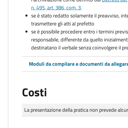
n. 495, art. 386, com. 3
.
se è stato redatto solamente il preavviso, in
trasmettere gli atti al prefetto
se è possibile procedere entro i termini previst
responsabile, differente da quello inizialmente
destinatario il verbale senza coinvolgere il pr
Moduli da compilare e documenti da allegar
Costi
Tipo di pagamento
Importo
La presentazione della pratica non prevede al