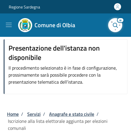
Salta al contenuto principale
Skip to footer content
Regione Sardegna
AI
Comune di Olbia
Presentazione dell'istanza non
disponibile
Il procedimento selezionato è in fase di configurazione,
prossimamente sarà possibile procedere con la
presentazione telematica dell'istanza.
Briciole di pane
Home
/
Servizi
/
Anagrafe e stato civile
/
Iscrizione alla lista elettorale aggiunta per elezioni
comunali