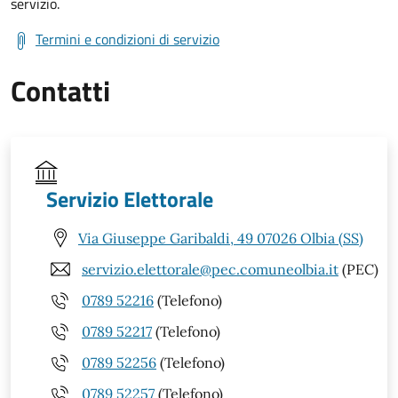
servizio.
Termini e condizioni di servizio
Contatti
Servizio Elettorale
Via Giuseppe Garibaldi, 49 07026 Olbia (SS)
servizio.elettorale@pec.comuneolbia.it
(PEC)
0789 52216
(Telefono)
0789 52217
(Telefono)
0789 52256
(Telefono)
0789 52257
(Telefono)