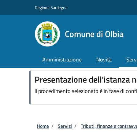
Salta al contenuto principale
Skip to footer content
Regione Sardegna
Comune di Olbia
Amministrazione
Novità
Serv
Presentazione dell'istanza n
Il procedimento selezionato è in fase di con
Briciole di pane
Home
/
Servizi
/
Tributi, finanze e contravv