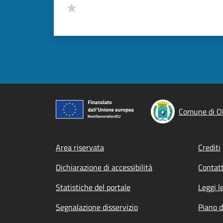
Valuta 1 stelle su 5
Comune di Ol
Footer menu
Area riservata
Crediti
Dichiarazione di accessibilità
Contatt
Statistiche del portale
Leggi l
Segnalazione disservizio
Piano d