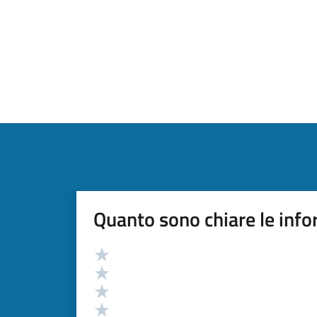
Quanto sono chiare le info
Valutazione
Valuta 5 stelle su 5
Valuta 4 stelle su 5
Valuta 3 stelle su 5
Valuta 2 stelle su 5