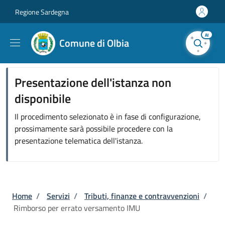
Salta al contenuto principale
Skip to footer content
Regione Sardegna
AI
Comune di Olbia
Presentazione dell'istanza non
disponibile
Il procedimento selezionato è in fase di configurazione,
prossimamente sarà possibile procedere con la
presentazione telematica dell'istanza.
Briciole di pane
Home
/
Servizi
/
Tributi, finanze e contravvenzioni
/
Rimborso per errato versamento IMU