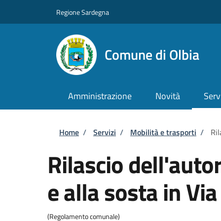
Salta al contenuto principale
Skip to footer content
Regione Sardegna
Comune di Olbia
Amministrazione
Novità
Serv
Briciole di pane
Home
/
Servizi
/
Mobilità e trasporti
/
Ril
Rilascio dell'auto
e alla sosta in Via
(Regolamento comunale)