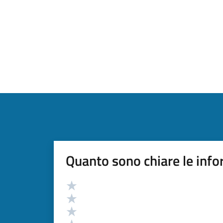
Quanto sono chiare le info
Valutazione
Valuta 5 stelle su 5
Valuta 4 stelle su 5
Valuta 3 stelle su 5