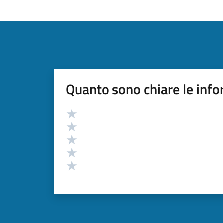
Quanto sono chiare le info
Valutazione
Valuta 5 stelle su 5
Valuta 4 stelle su 5
Valuta 3 stelle su 5
Valuta 2 stelle su 5
Valuta 1 stelle su 5