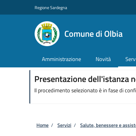
Salta al contenuto principale
Skip to footer content
Regione Sardegna
Comune di Olbia
Amministrazione
Novità
Serv
Presentazione dell'istanza n
Il procedimento selezionato è in fase di con
Briciole di pane
Home
/
Servizi
/
Salute, benessere e assis