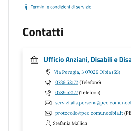
Termini e condizioni di servizio
Contatti
Ufficio Anziani, Disabili e Dis
Via Perugia, 3 07026 Olbia (SS)
0789 52172
(Telefono)
0789 52177
(Telefono)
servizi.alla.persona@pec.comuneolb
protocollo@pec.comuneolbia.it
(PE
Stefania
Mallica