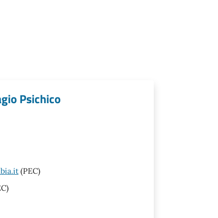
agio Psichico
ia.it
(PEC)
C)