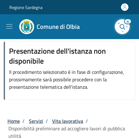
Salta al contenuto principale
Skip to footer content
Regione Sardegna
AI
Comune di Olbia
Presentazione dell'istanza non
disponibile
Il procedimento selezionato è in fase di configurazione,
prossimamente sarà possibile procedere con la
presentazione telematica dell'istanza.
Briciole di pane
Home
/
Servizi
/
Vita lavorativa
/
Disponibilità preliminare ad accogliere lavori di pubblica
utilità