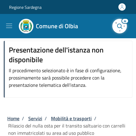
Salta al contenuto principale
Skip to footer content
Regione Sardegna
AI
Comune di Olbia
Presentazione dell'istanza non
disponibile
Il procedimento selezionato è in fase di configurazione,
prossimamente sarà possibile procedere con la
presentazione telematica dell'istanza.
Briciole di pane
Home
/
Servizi
/
Mobilità e trasporti
/
Rilascio del nulla osta per il transito saltuario con carrelli
non immatricolati su area ad uso pubblico