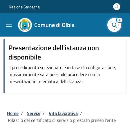
Salta al contenuto principale
Skip to footer content
Regione Sardegna
AI
Comune di Olbia
Presentazione dell'istanza non
disponibile
Il procedimento selezionato è in fase di configurazione,
prossimamente sarà possibile procedere con la
presentazione telematica dell'istanza.
Briciole di pane
Home
/
Servizi
/
Vita lavorativa
/
Rilascio del certificato di servizio prestato presso l'ente