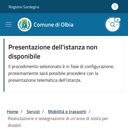
Salta al contenuto principale
Skip to footer content
Regione Sardegna
AI
Comune di Olbia
Presentazione dell'istanza non
disponibile
Il procedimento selezionato è in fase di configurazione,
prossimamente sarà possibile procedere con la
presentazione telematica dell'istanza.
Briciole di pane
Home
/
Servizi
/
Mobilità e trasporti
/
Realizzazione e assegnazione di un'area di sosta per
disabili