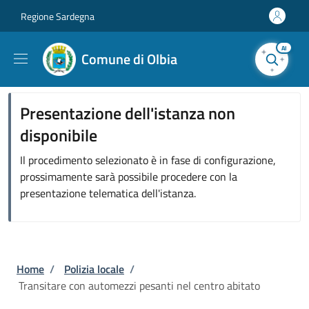
Salta al contenuto principale
Skip to footer content
Regione Sardegna
AI
Comune di Olbia
Presentazione dell'istanza non
disponibile
Il procedimento selezionato è in fase di configurazione,
prossimamente sarà possibile procedere con la
presentazione telematica dell'istanza.
Briciole di pane
Home
/
Polizia locale
/
Transitare con automezzi pesanti nel centro abitato