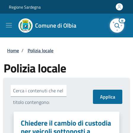
Salta al contenuto principale
Skip to footer content
Regione Sardegna
AI
Comune di Olbia
Briciole di pane
Home
/
Polizia locale
Polizia locale
Cerca i contenuti che nel
titolo contengono:
Chiedere il cambio di custodia
per veicoli sottoposti a