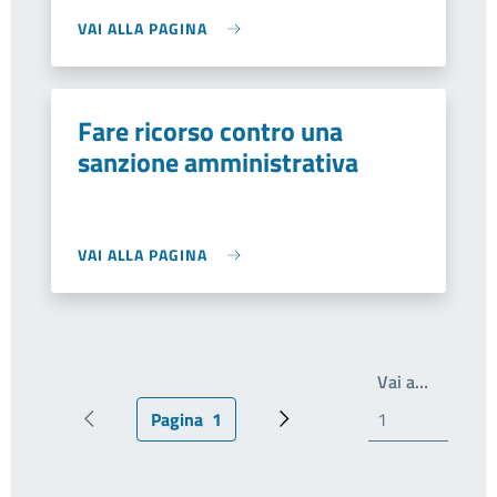
VAI ALLA PAGINA
Fare ricorso contro una
sanzione amministrativa
VAI ALLA PAGINA
Write th
Vai a…
Pagina
1
Pagina precedente
Pagina attuale
Prossima pagina