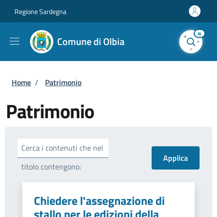
Salta al contenuto principale
Skip to footer content
Regione Sardegna
AI
Comune di Olbia
Briciole di pane
Home
/
Patrimonio
Patrimonio
Cerca i contenuti che nel
titolo contengono:
Chiedere l'assegnazione di
stallo per le edizioni della