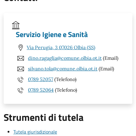
Servizio Igiene e Sanità
Via Perugia, 3 07026 Olbia (SS)
dino.ragaglia@comune.olbia.ot.it
(Email)
silvano.tola@comune.olbia.ot.it
(Email)
0789 52057
(Telefono)
0789 52064
(Telefono)
Strumenti di tutela
Tutela giurisdizionale