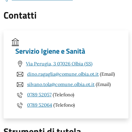
Contatti
Servizio Igiene e Sanità
Via Perugia, 3 07026 Olbia (SS)
dino.ragaglia@comune.olbia.ot.it
(Email)
silvano.tola@comune.olbia.ot.it
(Email)
0789 52057
(Telefono)
0789 52064
(Telefono)
Strumenti di tutela